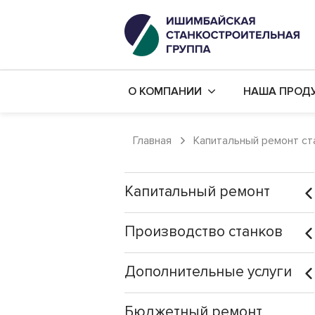
О КОМПАНИИ
НАША ПРОД
История компании
Капитальны
Главная
Капитальный ремонт ст
Наши цеха
Производст
Наши заказчики
Дополнител
Капитальный ремонт
Политика в области качества
Бюджетный
Производство станков
Карьера в компании
Механическ
Готовые ст
Дополнительные услуги
Бюджетный ремонт