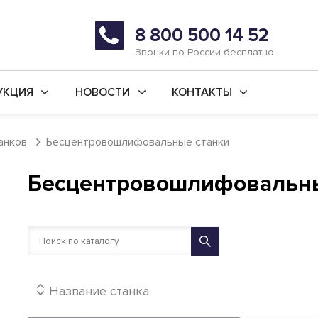
8 800 500 14 52
Звонки по России бесплатно
УКЦИЯ
НОВОСТИ
КОНТАКТЫ
й ремонт станков
Последние новости
г. Уфа
анков
Бесцентровошлифовальные станки
во новых станков
Статьи
г. Ишимбай
Бесцентровошлифовальны
ьные услуги
Реквизиты
 ремонт
ая обработка
анки
Название станка