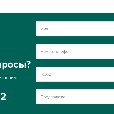
Имя
Номер телефона
просы?
Город
езвоним.
52
Предприятие