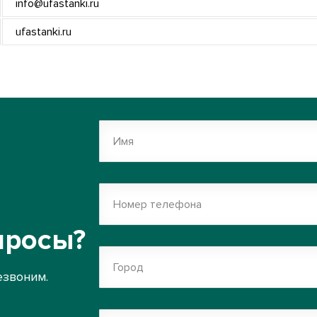
info@ufastanki.ru
ufastanki.ru
Имя
Номер телефона
просы?
Город
езвоним.