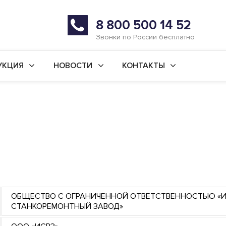
8 800 500 14 52
Звонки по России бесплатно
УКЦИЯ
НОВОСТИ
КОНТАКТЫ
й ремонт станков
Последние новости
г. Уфа
во новых станков
Статьи
г. Ишимбай
ьные услуги
Реквизиты
 ремонт
ая обработка
анки
ОБЩЕСТВО С ОГРАНИЧЕННОЙ ОТВЕТСТВЕННОСТЬЮ «
СТАНКОРЕМОНТНЫЙ ЗАВОД»