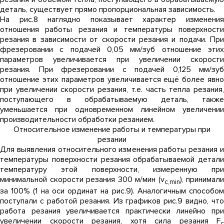
деталь, существует прямо пропорциональная зависимость.
На рис.8 наглядно показывает характер изменения
отношения работы резания и температуры поверхности
резания в зависимости от скорости резания и подачи. При
фрезеровании с подачей 0,05 мм/зуб отношение этих
параметров увеличивается при увеличении скорости
резания. При фрезеровании с подачей 0,125 мм/зуб
отношение этих параметров увеличивается ещё более явно
при увеличении скорости резания, т.е. часть тепла резания,
поступающего в обрабатываемую деталь, также
уменьшается при одновременном линейном увеличении
производительности обработки резанием.
Относительное изменение работы и температуры при
резании
Для выявления относительного изменения работы резания и
температуры поверхности резания обрабатываемой детали
температуру этой поверхности, измеренную при
минимальной скорости резания 300 м/мин (v
), принимали
c
,min
за 100% (1 на оси ординат на рис.9). Аналогичным способом
поступали с работой резания. Из графиков рис.9 видно, что
работа резания увеличивается практически линейно при
увеличении скорости резания, хотя сила резания F
c