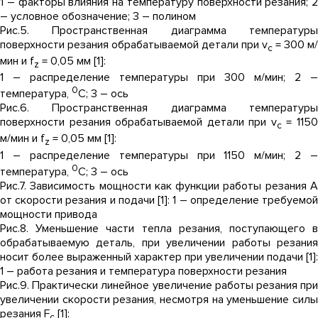
1 – факторы влияния на температуру поверхности резания; 2
– условное обозначение; 3 – полином
Рис.5. Пространственная диаграмма температуры
поверхности резания обрабатываемой детали при v
= 300 м/
c
мин и f
= 0,05 мм [1]:
z
1 – распределение температуры при 300 м/мин; 2 –
0
температура,
С; 3 – ось
Рис.6. Пространственная диаграмма температуры
поверхности резания обрабатываемой детали при v
= 115
c
м/мин и f
= 0,05 мм [1]:
z
1 – распределение температуры при 1150 м/мин; 2 –
0
температура,
С; 3 – ось
Рис.7. Зависимость мощности как функции работы резания А
от скорости резания и подачи [1]: 1 – определение требуемой
мощности привода
Рис.8. Уменьшение части тепла резания, поступающего в
обрабатываемую деталь, при увеличении работы резания
носит более выраженный характер при увеличении подачи [1]:
1 – работа резания и температура поверхности резания
Рис.9. Практически линейное увеличение работы резания при
увеличении скорости резания, несмотря на уменьшение силы
резания F
[1]:
c