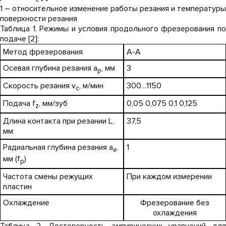
1 – относительное изменение работы резания и температуры
поверхности резания
Таблица 1. Режимы и условия продольного фрезерования по
подаче [2]:
Метод фрезерования
А-А
Осевая глубина резания а
, мм
3
р
Скорость резания v
, м/мин
300…1150
c
Подача f
, мм/зуб
0,05 0,075 0,1 0,125
z
Длина контакта при резании L,
37,5
мм
Радиальная глубина резания а
,
1
е
мм (f
)
p
Частота смены режущих
При каждом измерении
пластин
Охлаждение
Фрезерование без
охлаждения