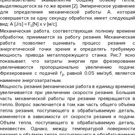
приблизительно эквивалентна общему объёму тепла,
выделяющегося за то же время [2]. Эмпирическое уравнение
для определения механической работы А, которая
совершается за одну секунду обработки, имеет следующий
вид: А [J/s] = F
[N] x v [м/с].
c
Механическая работа, соответствующая полному времени
обработки, принимается за работу резания. Механическая
работа позволяет оценивать процесс резания с
энергетической точки зрения и определять требуемую
мощность привода металлорежущего станка. Рис.7 ясно
показывает, что затраты энергии при фрезеровании
увеличиваются пропорционально увеличению подачи.
Фрезерование с подачей f
, равной 0,05 мм/зуб, являетс
z
наименее энергозатратным.
Мощность резания (механическая работа в единицу времени)
увеличивается при увеличении скорости резания. Большая
часть механической работы при резании превращается в
тепло. Вопрос заключается в том, как часть общего объёма
тепла резания, поступающего в обрабатываемую деталь,
изменяется в зависимости от скорости резания и подачи.
Объём тепла, поступающего в обрабатываемую деталь,
неизвестен. Однако, между температурой поверхности
резания и объёмом тепла, поступающего в обрабатываемую