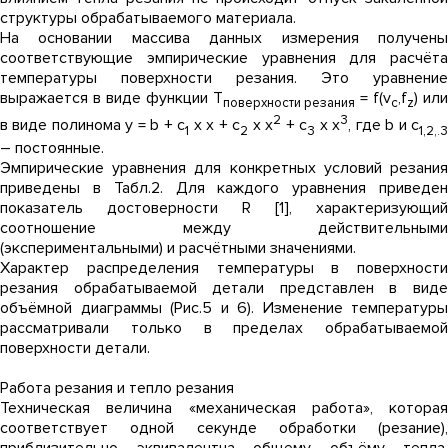
структуры обрабатываемого материала.
На основании массива данных измерения получены
соответствующие эмпирические уравнения для расчёта
температуры поверхности резания. Это уравнение
выражается в виде функции Т
= f(v
,f
) или
поверхности резания
c
z
2
3
в виде полинома y = b + c
x x + c
x x
+ c
x x
, где b и с
1
2
3
1,2,.
– постоянные.
Эмпирические уравнения для конкретных условий резания
приведены в Табл.2. Для каждого уравнения приведен
показатель достоверности R [1], характеризующий
соотношение между действительными
(экспериментальными) и расчётными значениями.
Характер распределения температуры в поверхности
резания обрабатываемой детали представлен в виде
объёмной диаграммы (Рис.5 и 6). Изменение температуры
рассматривали только в пределах обрабатываемой
поверхности детали.
Работа резания и тепло резания
Техническая величина «механическая работа», которая
соответствует одной секунде обработки (резание),