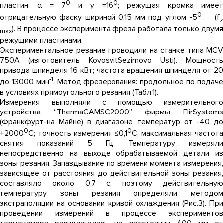
0
0
пластин: α = 7
и γ =16
; режущая кромка имее
0
отрицательную фаску шириной 0,15 мм под углом -5
(f
). В процессе эксперимента фреза работала только двумя
max
режущими пластинами.
Экспериментальное резание проводили на станке типа MCV
750A (изготовитель KovosvitSezimovo Usti). Мощность
привода шпинделя 16 кВт; частота вращения шпинделя от 20
-1
до 13000 мин
. Метод фрезерования: продольное по подач
в условиях прямоугольного резания (Табл.1).
Измерения выполняли с помощью измерительного
устройства “ThermaCAMSC2000” фирмы FlirSystems
(Франкфурт-на Майне) в диапазоне температур от -40 до
0
0
+2000
С; точность измерения ≤0,1
С; максимальная частот
снятия показаний 5 Гц. Температуру измеряли
непосредственно на выходе обрабатываемой детали из
зоны резания. Запаздывание по времени момента измерения,
зависящее от расстояния до действительной зоны резания,
составляло около 0,7 с, поэтому действительную
температуру зоны резания определяли методом
экстраполяции на основании кривой охлаждения (Рис.3). При
проведении измерений в процессе экспериментов