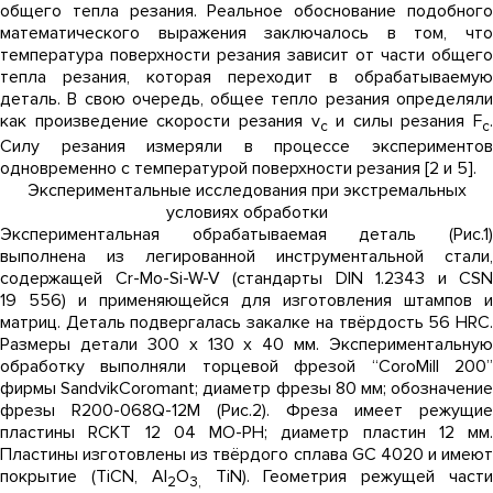
общего тепла резания. Реальное обоснование подобного
математического выражения заключалось в том, что
температура поверхности резания зависит от части общего
тепла резания, которая переходит в обрабатываемую
деталь. В свою очередь, общее тепло резания определяли
как произведение скорости резания v
и силы резания F
.
c
c
Силу резания измеряли в процессе экспериментов
одновременно с температурой поверхности резания [2 и 5].
Экспериментальные исследования при экстремальных
условиях обработки
Экспериментальная обрабатываемая деталь (Рис.1)
выполнена из легированной инструментальной стали,
содержащей Cr-Mo-Si-W-V (стандарты DIN 1.2343 и CSN
19 556) и применяющейся для изготовления штампов и
матриц. Деталь подвергалась закалке на твёрдость 56 HRC.
Размеры детали 300 х 130 х 40 мм. Экспериментальную
обработку выполняли торцевой фрезой “CoroMill 200”
фирмы SandvikCoromant; диаметр фрезы 80 мм; обозначение
фрезы R200-068Q-12M (Рис.2). Фреза имеет режущие
пластины RCKT 12 04 MO-PH; диаметр пластин 12 мм.
Пластины изготовлены из твёрдого сплава GC 4020 и имеют
покрытие (TiCN, Al
O
TiN). Геометрия режущей част
2
3,