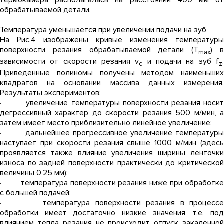
термокамера располагалась на расстоянии 400 мм от
обрабатываемой детали.
Температура уменьшается при увеличении подачи на зуб
На Рис.4 изображены кривые изменения температуры
поверхности резания обрабатываемой детали (Т
) 
max
зависимости от скорости резания v
и подачи на зуб f
c
z
Приведенные полиномы получены методом наименьших
квадратов на основании массива данных измерения.
Результаты экспериментов:
· увеличение температуры поверхности резания носит
дегрессивный характер до скорости резания 500 м/мин, а
затем имеет место приблизительно линейное увеличение;
· дальнейшее прогрессивное увеличение температуры
наступает при скорости резания свыше 1000 м/мин (здесь
проявляется также влияние увеличения ширины ленточки
износа по задней поверхности практически до критической
величины 0,25 мм);
· температура поверхности резания ниже при обработке
с большей подачей;
· температура поверхности резания в процессе
обработки имеет достаточно низкие значения, т.е. под
влиянием тепла резания не происходит отпуск закалённой