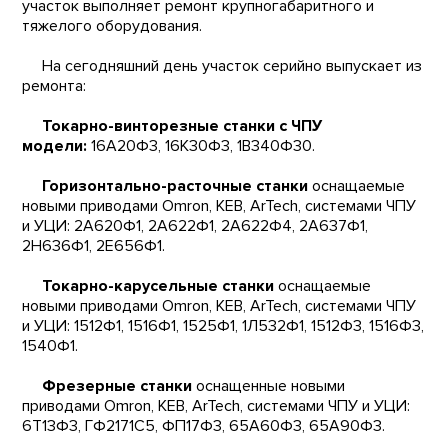
участок выполняет ремонт крупногабаритного и
тяжелого оборудования.
На сегодняшний день участок серийно выпускает из
ремонта:
Токарно-винторезные станки с ЧПУ
модели:
16А20Ф3, 16К30Ф3, 1В340Ф30.
Горизонтально-расточные станки
оснащаемые
новыми приводами Omron, KEB, ArTech, системами ЧПУ
и УЦИ: 2А620Ф1, 2А622Ф1, 2А622Ф4, 2А637Ф1,
2Н636Ф1, 2Е656Ф1.
Токарно-карусельные станки
оснащаемые
новыми приводами Omron, KEB, ArTech, системами ЧПУ
и УЦИ: 1512Ф1, 1516Ф1, 1525Ф1, 1Л532Ф1, 1512Ф3, 1516Ф3,
1540Ф1.
Фрезерные станки
оснащенные новыми
приводами Omron, KEB, ArTech, системами ЧПУ и УЦИ:
6Т13Ф3, ГФ2171С5, ФП17Ф3, 65А60Ф3, 65А90Ф3.