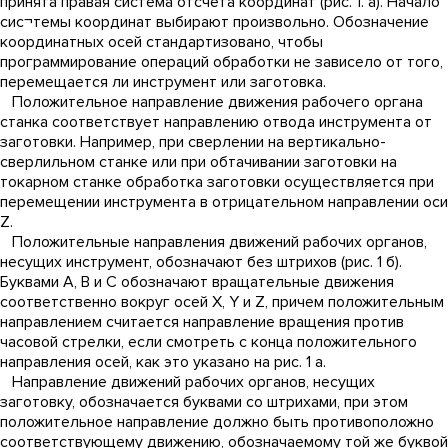
принята правая система отсчета координат (рис. 1. а). Начало
сис¬темы координат выбирают произвольно. Обозначение
координатных осей стандартизовано, чтобы
программирование операций обработки не зависело от того,
перемещается ли инструмент или заготовка.
Положительное направление движения рабочего органа
станка соответствует направлению отвода инструмента от
заготовки. Например, при сверлении на вертикально-
сверлильном станке или при обтачивании заготовки на
токарном станке обработка заготовки осуществляется при
перемещении инструмента в отрицательном направлении оси
Z.
Положительные направления движений рабочих органов,
несущих инструмент, обозначают без штрихов (рис. 1 б).
Буквами А, В и С обозначают вращательные движения
соответственно вокруг осей X, Y и Z, причем положительным
направлением считается направление вращения против
часовой стрелки, если смотреть с конца положительного
направления осей, как это указано на рис. 1 а.
Направление движений рабочих органов, несущих
заготовку, обозначается буквами со штрихами, при этом
положительное направление должно быть противоположно
соответствующему движению, обозначаемому той же буквой