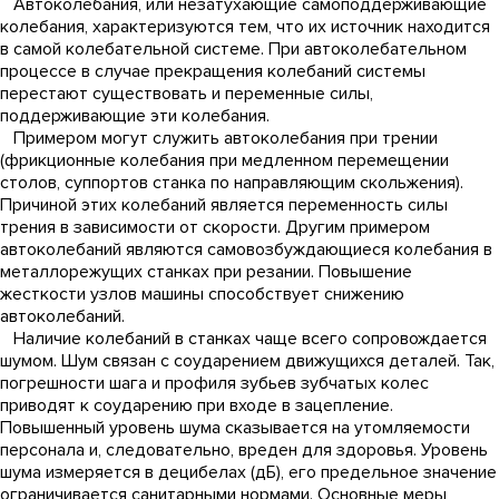
Автоколебания, или незатухающие самоподдерживающие
колебания, характеризуются тем, что их источник находится
в самой колебательной системе. При автоколебательном
процессе в случае прекращения колебаний системы
перестают существовать и переменные силы,
поддерживающие эти колебания.
Примером могут служить автоколебания при трении
(фрикционные колебания при медленном перемещении
столов, суппортов станка по направляющим скольжения).
Причиной этих колебаний является переменность силы
трения в зависимости от скорости. Другим примером
автоколебаний являются самовозбуждающиеся колебания в
металлорежущих станках при резании. Повышение
жесткости узлов машины способствует снижению
автоколебаний.
Наличие колебаний в станках чаще всего сопровождается
шумом. Шум связан с соударением движущихся деталей. Так,
погрешности шага и профиля зубьев зубчатых колес
приводят к соударению при входе в зацепление.
Повышенный уровень шума сказывается на утомляемости
персонала и, следовательно, вреден для здоровья. Уровень
шума измеряется в децибелах (дБ), его предельное значение
ограничивается санитарными нормами. Основные меры