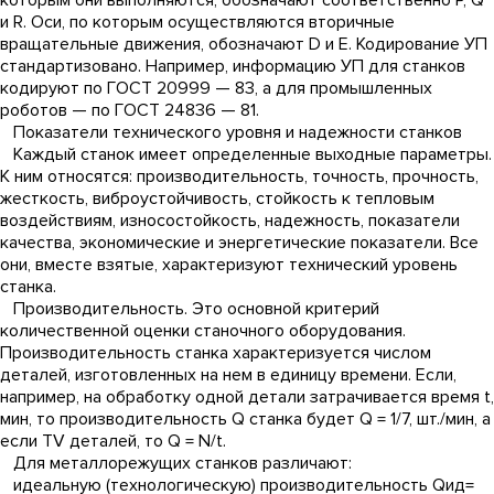
которым они выполняются, обозначают соответственно Р, Q
и R. Оси, по которым осуществляются вторичные
вращательные движения, обозначают D и Е. Кодирование УП
стандартизовано. Например, информацию УП для станков
кодируют по ГОСТ 20999 — 83, а для промышленных
роботов — по ГОСТ 24836 — 81.
Показатели технического уровня и надежности станков
Каждый станок имеет определенные выходные параметры.
К ним относятся: производительность, точность, прочность,
жесткость, виброустойчивость, стойкость к тепловым
воздействиям, износостойкость, надежность, показатели
качества, экономические и энергетические показатели. Все
они, вместе взятые, характеризуют технический уровень
станка.
Производительность. Это основной критерий
количественной оценки станочного оборудования.
Производительность станка характеризуется числом
деталей, изготовленных на нем в единицу времени. Если,
например, на обработку одной детали затрачивается время t,
мин, то производительность Q станка будет Q = 1/7, шт./мин, а
если TV деталей, то Q = N/t.
Для металлорежущих станков различают:
идеальную (технологическую) производительность Qид=