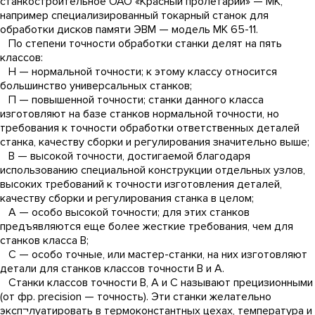
станкостроительное ОАО «Красный пролетарий» — МК,
например специализированный токарный станок для
обработки дисков памяти ЭВМ — модель МК 65-11.
По степени точности обработки станки делят на пять
классов:
Н — нормальной точности; к этому классу относится
большинство универсальных станков;
П — повышенной точности; станки данного класса
изготовляют на базе станков нормальной точности, но
требования к точности обработки ответственных деталей
станка, качеству сборки и регулирования значительно выше;
В — высокой точности, достигаемой благодаря
использованию специальной конструкции отдельных узлов,
высоких требований к точности изготовления деталей,
качеству сборки и регулирования станка в целом;
А — особо высокой точности; для этих станков
предъявляются еще более жесткие требования, чем для
станков класса В;
С — особо точные, или мастер-станки, на них изготовляют
детали для станков классов точности В и А.
Станки классов точности В, А и С называют прецизионными
(от фр. precision — точность). Эти станки желательно
эксп¬луатировать в термоконстантных цехах, температура и