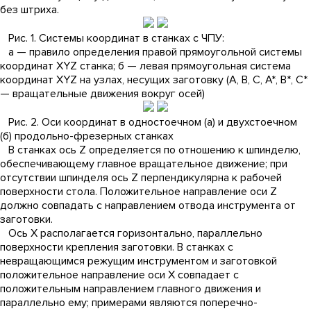
без штриха.
Рис. 1. Системы координат в станках с ЧПУ:
а — правило определения правой прямоугольной системы
координат XYZ станка; б — левая прямоугольная система
координат XYZ на узлах, несущих заготовку (А, В, С, А*, В*, С*
— вращательные движения вокруг осей)
Рис. 2. Оси координат в одностоечном (а) и двухстоечном
(б) продольно-фрезерных станках
В станках ось Z определяется по отношению к шпинделю,
обеспечивающему главное вращательное движение; при
отсутствии шпинделя ось Z перпендикулярна к рабочей
поверхности стола. Положительное направление оси Z
должно совпадать с направлением отвода инструмента от
заготовки.
Ось X располагается горизонтально, параллельно
поверхности крепления заготовки. В станках с
невращающимся режущим инструментом и заготовкой
положительное направление оси X совпадает с
положительным направлением главного движения и
параллельно ему; примерами являются поперечно-