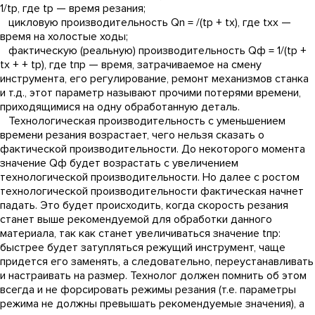
1/tр, где tр — время резания;
цикловую производительность Qn = /(tp + tх), где tхх —
время на холостые ходы;
фактическую (реальную) производительность Qф = 1/(tр +
tх + + tр), где tпр — время, затрачиваемое на смену
инструмента, его регулирование, ремонт механизмов станка
и т.д., этот параметр называют прочими потерями времени,
приходящимися на одну обработанную деталь.
Технологическая производительность с уменьшением
времени резания возрастает, чего нельзя сказать о
фактической производительности. До некоторого момента
значение Qф будет возрастать с увеличением
технологической производительности. Но далее с ростом
технологической производительности фактическая начнет
падать. Это будет происходить, когда скорость резания
станет выше рекомендуемой для обработки данного
материала, так как станет увеличиваться значение tпр:
быстрее будет затупляться режущий инструмент, чаще
придется его заменять, а следовательно, переустанавливать
и настраивать на размер. Технолог должен помнить об этом
всегда и не форсировать режимы резания (т.е. параметры
режима не должны превышать рекомендуемые значения), а