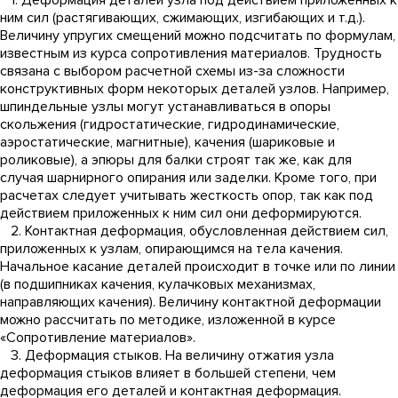
1. Деформация деталей узла под действием приложенных к
ним сил (растягивающих, сжимающих, изгибающих и т.д.).
Величину упругих смещений можно подсчитать по формулам,
известным из курса сопротивления материалов. Трудность
связана с выбором расчетной схемы из-за сложности
конструктивных форм некоторых деталей узлов. Например,
шпиндельные узлы могут устанавливаться в опоры
скольжения (гидростатические, гидродинамические,
аэростатические, магнитные), качения (шариковые и
роликовые), а эпюры для балки строят так же, как для
случая шарнирного опирания или заделки. Кроме того, при
расчетах следует учитывать жесткость опор, так как под
действием приложенных к ним сил они деформируются.
2. Контактная деформация, обусловленная действием сил,
приложенных к узлам, опирающимся на тела качения.
Начальное касание деталей происходит в точке или по линии
(в подшипниках качения, кулачковых механизмах,
направляющих качения). Величину контактной деформации
можно рассчитать по методике, изложенной в курсе
«Сопротивление материалов».
3. Деформация стыков. На величину отжатия узла
деформация стыков влияет в большей степени, чем
деформация его деталей и контактная деформация.