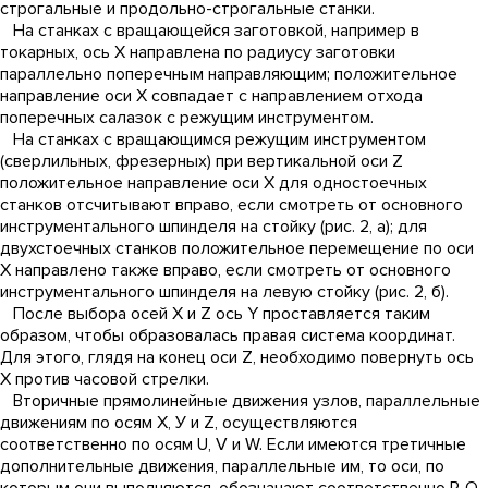
строгальные и продольно-строгальные станки.
На станках с вращающейся заготовкой, например в
токарных, ось X направлена по радиусу заготовки
параллельно поперечным направляющим; положительное
направление оси X совпадает с направлением отхода
поперечных салазок с режущим инструментом.
На станках с вращающимся режущим инструментом
(сверлильных, фрезерных) при вертикальной оси Z
положительное направление оси X для одностоечных
станков отсчитывают вправо, если смотреть от основного
инструментального шпинделя на стойку (рис. 2, а); для
двухстоечных станков положительное перемещение по оси
X направлено также вправо, если смотреть от основного
инструментального шпинделя на левую стойку (рис. 2, б).
После выбора осей Х и Z ось Y проставляется таким
образом, чтобы образовалась правая система координат.
Для этого, глядя на конец оси Z, необходимо повернуть ось
X против часовой стрелки.
Вторичные прямолинейные движения узлов, параллельные
движениям по осям X, У и Z, осуществляются
соответственно по осям U, V и W. Если имеются третичные
дополнительные движения, параллельные им, то оси, по