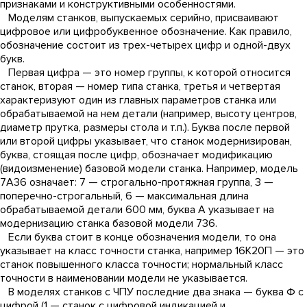
признаками и конструктивными особенностями.
Моделям станков, выпускаемых серийно, присваивают
цифровое или цифробуквенное обозначение. Как правило,
обозначение состоит из трех-четырех цифр и одной-двух
букв.
Первая цифра — это номер группы, к которой относится
станок, вторая — номер типа станка, третья и четвертая
характеризуют один из главных параметров станка или
обрабатываемой на нем детали (например, высоту центров,
диаметр прутка, размеры стола и т.п.). Буква после первой
или второй цифры указывает, что станок модернизирован,
буква, стоящая после цифр, обозначает модификацию
(видоизменение) базовой модели станка. Например, модель
7А36 означает: 7 — строгально-протяжная группа, 3 —
поперечно-строгальный, 6 — максимальная длина
обрабатываемой детали 600 мм, буква А указывает на
модернизацию станка базовой модели 736.
Если буква стоит в конце обозначения модели, то она
указывает на класс точности станка, например 16К20П — это
станок повышенного класса точности; нормальный класс
точности в наименовании модели не указывается.
В моделях станков с ЧПУ последние два знака — буква Ф с
цифрой (1 — станок с цифровой индикацией и