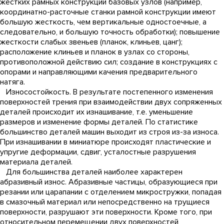
жестких рамных конструкций базовых узлов (например,
координатно-расточные станки рамной конструкции имеют
большую жесткость, чем вертикальные одностоечные, а
следовательно, и большую точность обработки); повышение
жесткости слабых звеньев (планок, клиньев, цанг);
расположение клиньев и планок в узлах со стороны,
противоположной действию сил; создание в конструкциях с
опорами и направляющими качения предварительного
натяга.
Износостойкость. В результате постепенного изменения
поверхностей трения при взаимодействии двух сопряженных
деталей происходит их изнашивание, т.е. уменьшение
размеров и изменение формы деталей. По статистике
большинство деталей машин выходит из строя из-за износа.
При изнашивании в миниатюре происходят пластические и
упругие деформации, сдвиг, усталостные разрушения
материала деталей.
Для большинства деталей наиболее характерен
абразивный износ. Абразивные частицы, образующиеся при
резании или царапании с отделением микростружки, попадая
в смазочный материал или непосредственно на трущиеся
поверхности, разрушают эти поверхности. Кроме того, при
относительном перемещении двух поверхностей