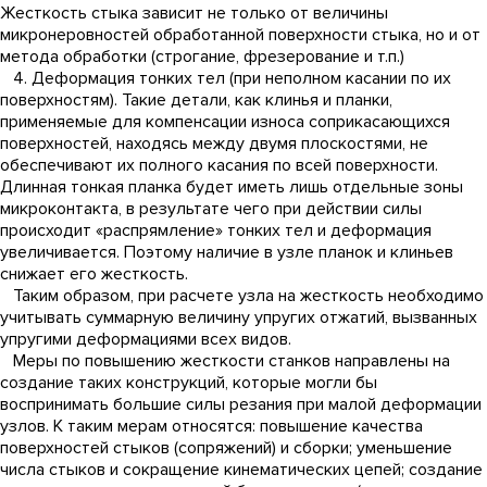
Жесткость стыка зависит не только от величины
микронеровностей обработанной поверхности стыка, но и от
метода обработки (строгание, фрезерование и т.п.)
4. Деформация тонких тел (при неполном касании по их
поверхностям). Такие детали, как клинья и планки,
применяемые для компенсации износа соприкасающихся
поверхностей, находясь между двумя плоскостями, не
обеспечивают их полного касания по всей поверхности.
Длинная тонкая планка будет иметь лишь отдельные зоны
микроконтакта, в результате чего при действии силы
происходит «распрямление» тонких тел и деформация
увеличивается. Поэтому наличие в узле планок и клиньев
снижает его жесткость.
Таким образом, при расчете узла на жесткость необходимо
учитывать суммарную величину упругих отжатий, вызванных
упругими деформациями всех видов.
Меры по повышению жесткости станков направлены на
создание таких конструкций, которые могли бы
воспринимать большие силы резания при малой деформации
узлов. К таким мерам относятся: повышение качества
поверхностей стыков (сопряжений) и сборки; уменьшение
числа стыков и сокращение кинематических цепей; создание