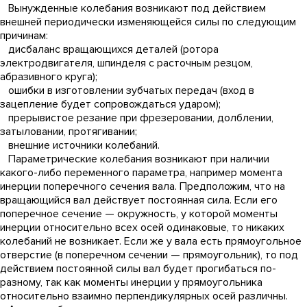
Вынужденные колебания возникают под действием
внешней периодически изменяющейся силы по следующим
причинам:
дисбаланс вращающихся деталей (ротора
электродвигателя, шпинделя с расточным резцом,
абразивного круга);
ошибки в изготовлении зубчатых передач (вход в
зацепление будет сопровождаться ударом);
прерывистое резание при фрезеровании, долблении,
затыловании, протягивании;
внешние источники колебаний.
Параметрические колебания возникают при наличии
какого-либо переменного параметра, например момента
инерции поперечного сечения вала. Предположим, что на
вращающийся вал действует постоянная сила. Если его
поперечное сечение — окружность, у которой моменты
инерции относительно всех осей одинаковые, то никаких
колебаний не возникает. Если же у вала есть прямоугольное
отверстие (в поперечном сечении — прямоугольник), то под
действием постоянной силы вал будет прогибаться по-
разному, так как моменты инерции у прямоугольника
относительно взаимно перпендикулярных осей различны.