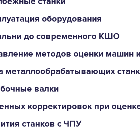
лбёжные станки
плуатация оборудования
вальни до современного КШО
авление методов оценки машин 
а металлообрабатывающих станк
бочные валки
енных корректировок при оценк
ития станков с ЧПУ