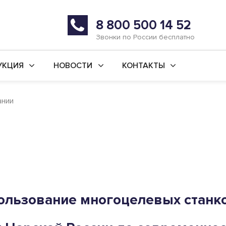
8 800 500 14 52
Звонки по России бесплатно
УКЦИЯ
НОВОСТИ
КОНТАКТЫ
й ремонт станков
Последние новости
г. Уфа
ании
во новых станков
Статьи
г. Ишимбай
ьные услуги
Реквизиты
 ремонт
ая обработка
анки
льзование многоцелевых станк