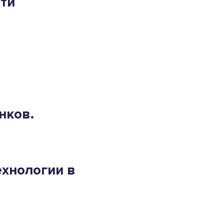
сти
нков.
хнологии в