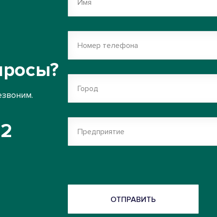
Имя
Номер телефона
просы?
Город
езвоним.
52
Предприятие
ОТПРАВИТЬ